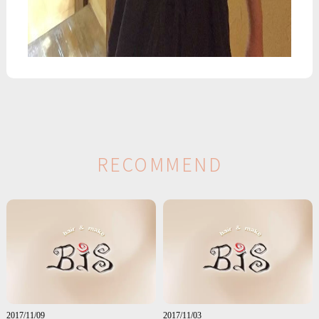
R
E
C
O
M
M
E
N
D
2017/11/09
2017/11/03