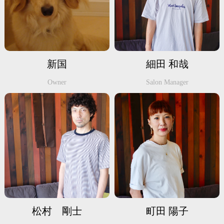
新国
細田 和哉
Owner
Salon Manager
松村 剛士
町田 陽子