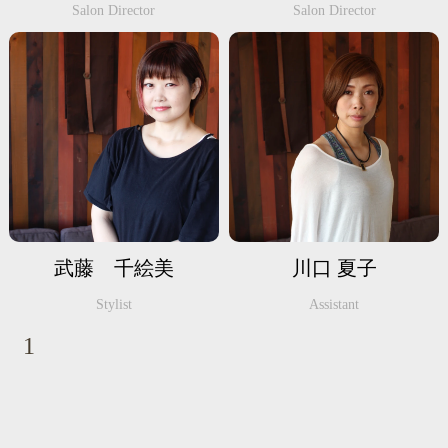
Salon Director
Salon Director
武藤 千絵美
川口 夏子
Stylist
Assistant
1