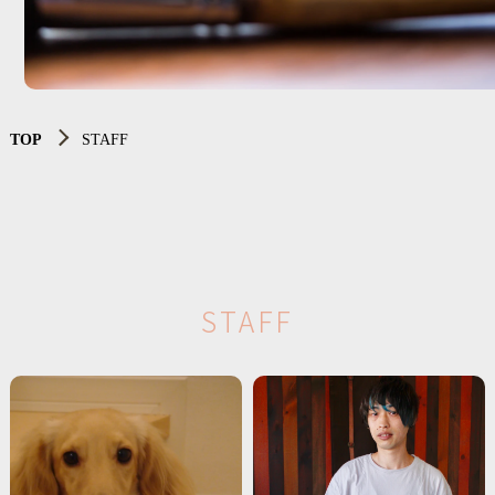
TOP
STAFF
S
T
A
F
F