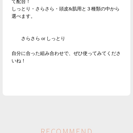
て配合！
しっとり・さらさら・頭皮&肌用と３種類の中から
選べます。
さらさら or しっとり
自分に合った組み合わせで、ぜひ使ってみてくださ
いね！
R
E
C
O
M
M
E
N
D