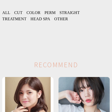
ALL
CUT
COLOR
PERM
STRAIGHT
TREATMENT
HEAD SPA
OTHER
R
E
C
O
M
M
E
N
D