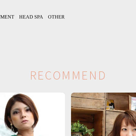
TMENT
HEAD SPA
OTHER
R
E
C
O
M
M
E
N
D